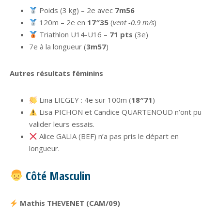
Poids (3 kg) – 2e avec
7m56
120m – 2e en
17″35
(
vent -0.9 m/s
)
Triathlon U14-U16 –
71 pts
(3e)
7e à la longueur (
3m57
)
Autres résultats féminins
Lina LIEGEY : 4e sur 100m (
18″71
)
Lisa PICHON et Candice QUARTENOUD n’ont pu
valider leurs essais.
Alice GALIA (BEF) n’a pas pris le départ en
longueur.
Côté Masculin
Mathis THEVENET (CAM/09)