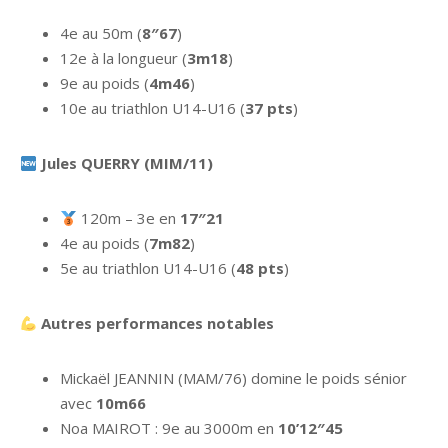
4e au 50m (
8″67
)
12e à la longueur (
3m18
)
9e au poids (
4m46
)
10e au triathlon U14-U16 (
37 pts
)
Jules QUERRY (MIM/11)
120m – 3e en
17″21
4e au poids (
7m82
)
5e au triathlon U14-U16 (
48 pts
)
Autres performances notables
Mickaël JEANNIN (MAM/76) domine le poids sénior
avec
10m66
Noa MAIROT : 9e au 3000m en
10’12″45