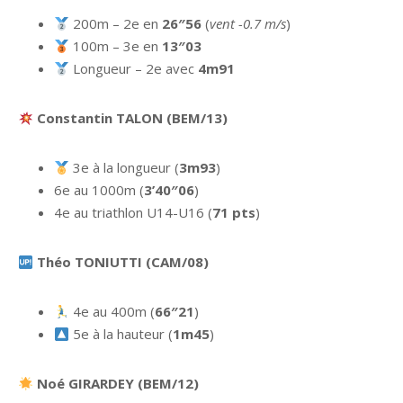
200m – 2e en
26″56
(
vent -0.7 m/s
)
100m – 3e en
13″03
Longueur – 2e avec
4m91
Constantin TALON (BEM/13)
3e à la longueur (
3m93
)
6e au 1000m (
3’40″06
)
4e au triathlon U14-U16 (
71 pts
)
Théo TONIUTTI (CAM/08)
4e au 400m (
66″21
)
5e à la hauteur (
1m45
)
Noé GIRARDEY (BEM/12)