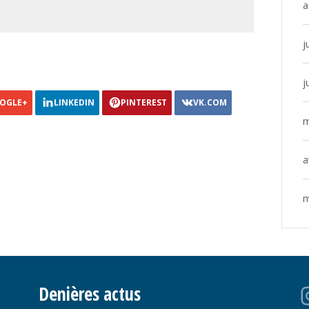
a
j
j
OGLE+
LINKEDIN
PINTEREST
VK.COM
m
a
m
Denières actus