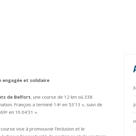
e engagée et solidaire
j
uts de Belfort
, une course de 12 km où 338
j
nation. François a terminé 14ᵉ en 53’13 », suivi de
a 69ᵉ en 1h 04’31 ».
m
ourse vise à promouvoir l’inclusion et le