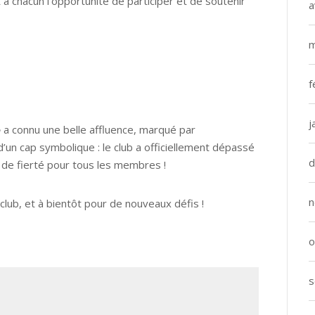
 à chacun l’opportunité de participer et de soutenir
a
m
f
j
é
a connu une belle affluence, marqué par
d’un cap symbolique : le club a officiellement dépassé
d
 de fierté pour tous les membres !
n
club, et à bientôt pour de nouveaux défis !
o
s