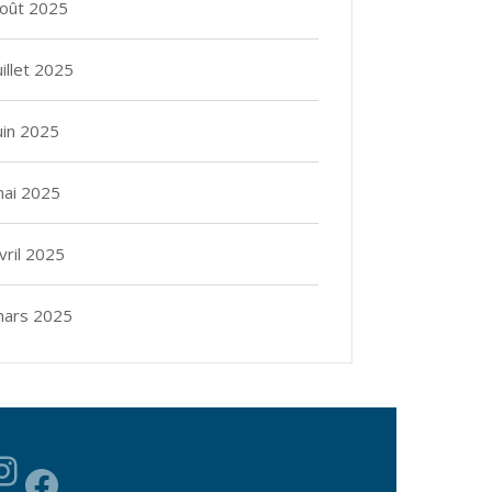
oût 2025
uillet 2025
uin 2025
ai 2025
vril 2025
ars 2025
Instagram
Facebook